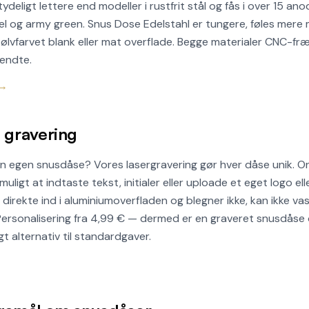
deligt lettere end modeller i rustfrit stål og fås i over 15 ano
del og army green. Snus Dose Edelstahl er tungere, føles mere
 sølvfarvet blank eller mat overflade. Begge materialer CNC
endte.
 →
 gravering
din egen snusdåse? Vores lasergravering gør hver dåse unik. O
igt at indtaste tekst, initialer eller uploade et eget logo elle
irekte ind i aluminiumoverfladen og blegner ikke, kan ikke vas
 Personalisering fra 4,99 € — dermed er en graveret snusdås
t alternativ til standardgaver.