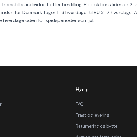
fremstilles individuelt efter bestilling: Produktionstiden er 2
 inden for Danmark tager 1–3 hverdage, til EU 3–7 hverdage. Al
ige hverdage uden for spidsperioder som jul.
Hjælp
r
FAQ
Fragt og levering
Returnering og bytte