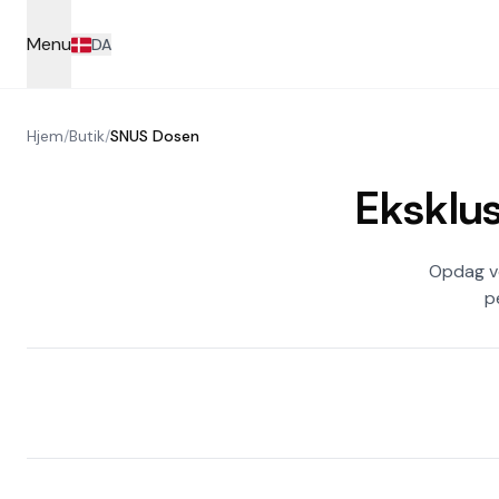
Skip to main content
Menu
DA
Hjem
/
Butik
/
SNUS Dosen
Eksklus
Opdag vo
p