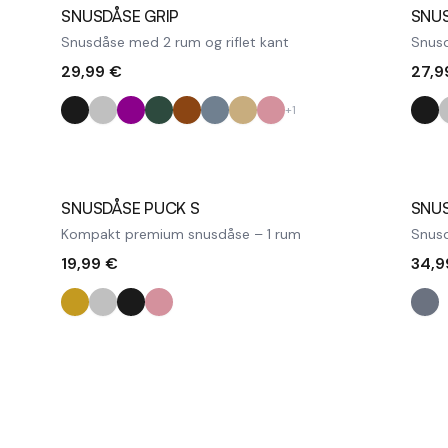
SNUSDÅSE GRIP
SNUS
Snusdåse med 2 rum og riflet kant
Snusd
29,99 €
27,9
+
1
Ud
SNUSDÅSE PUCK S
SNUS
Kompakt premium snusdåse – 1 rum
Snusd
19,99 €
34,9