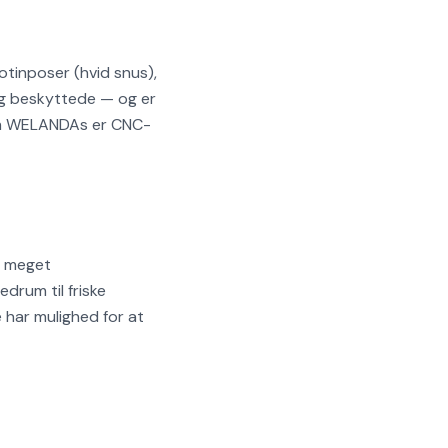
otinposer (hvid snus),
 og beskyttede — og er
som WELANDAs er CNC-
a meget
drum til friske
e har mulighed for at