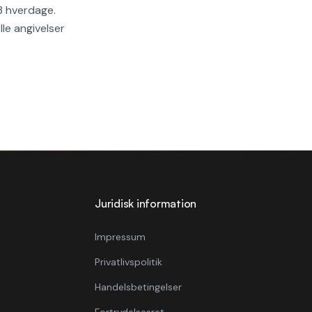
–3 hverdage.
le angivelser
Juridisk information
Impressum
Privatlivspolitik
Handelsbetingelser