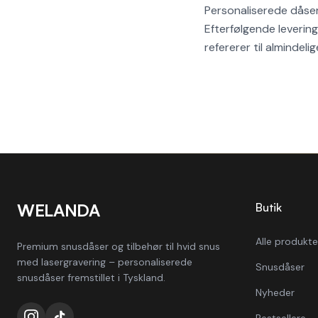
Personaliserede dåser 
Efterfølgende levering
refererer til almindel
WELANDA
Butik
Alle produkte
Premium snusdåser og tilbehør til hvid snus
med lasergravering – personaliserede
Snusdåser
snusdåser fremstillet i Tyskland.
Nyheder