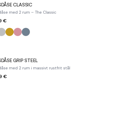
DÅSE CLASSIC
åse med 2 rum – The Classic
9 €
solgt
DÅSE GRIP STEEL
åse med 2 rum i massivt rustfrit stål
9 €