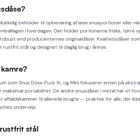
usdåse?
ukkelig beholder til opbevaring af løse snusportioner eller nik
lemballagen i hverdagen. Den holder portionerne friske, tørre
g robust end producenternes originaldåser. Kvalitetsdåser 
 rustfrit stål og designet til daglig brug i årevis.
o kamre?
rum som Snus Dose Puck XL og Mini fokuserer enten på ekstr
 maksimal portabilitet. De andre snusdåser i metal har et hove
affaldskammer til allerede brugte — praktisk for alle, der ikk
uches undervejs.
ustfrit stål