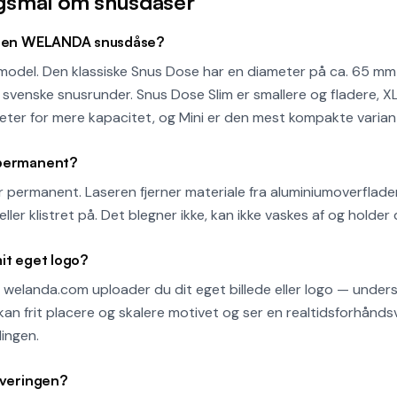
gsmål om snusdåser
ar en WELANDA snusdåse?
 model. Den klassiske Snus Dose har en diameter på ca. 65 m
svenske snusrunder. Snus Dose Slim er smallere og fladere, X
eter for mere kapacitet, og Mini er den mest kompakte variant
 permanent?
er permanent. Laseren fjerner materiale fra aluminiumoverflade
ller klistret på. Det blegner ikke, kan ikke vaskes af og holder 
it eget logo?
på welanda.com uploader du dit eget billede eller logo — unde
n frit placere og skalere motivet og ser en realtidsforhåndsv
lingen.
everingen?