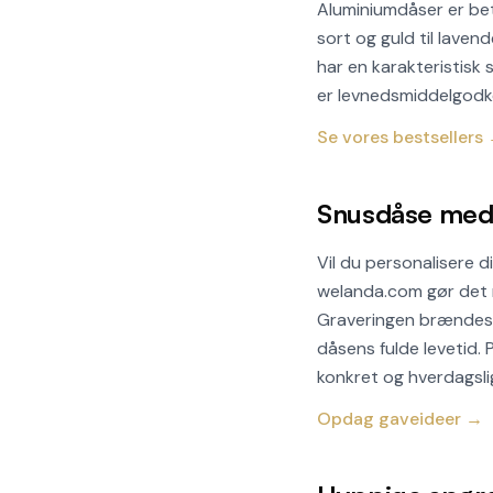
Aluminiumdåser er bety
sort og guld til laven
har en karakteristisk
er levnedsmiddelgodk
Se vores bestsellers
Snusdåse med
Vil du personalisere 
welanda.com gør det mul
Graveringen brændes d
dåsens fulde levetid.
konkret og hverdagslig
Opdag gaveideer →