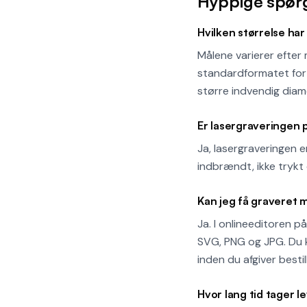
Hyppige spør
Hvilken størrelse h
Målene varierer efter
standardformatet for 
større indvendig diam
Er lasergraveringen
Ja, lasergraveringen 
indbrændt, ikke trykt e
Kan jeg få graveret m
Ja. I onlineeditoren 
SVG, PNG og JPG. Du ka
inden du afgiver bestil
Hvor lang tid tager l