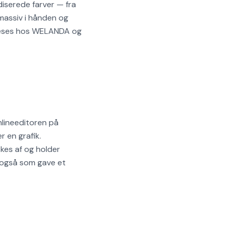
diserede farver — fra
 massiv i hånden og
-fræses hos WELANDA og
nlineeditoren på
r en grafik.
kes af og holder
e også som gave et