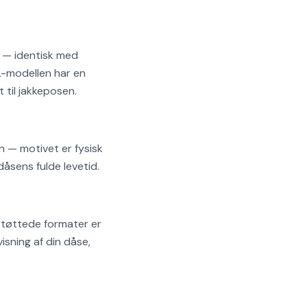
m — identisk med
L-modellen har en
 til jakkeposen.
n — motivet er fysisk
dåsens fulde levetid.
rstøttede formater er
isning af din dåse,