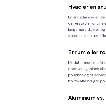
Hvad er en sn
En snusdåse er en genl
der erstatter origina
langt mere diskret o
fræset i aluminium eller
Ét rum eller t
Modeller med kun ét 
opbevaringsplads eller
pouches og et separat 
bortskaffe brugte po
Aluminium vs. r