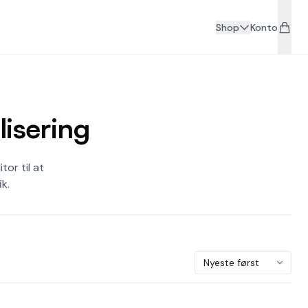
Shop
Konto
lisering
or til at
k.