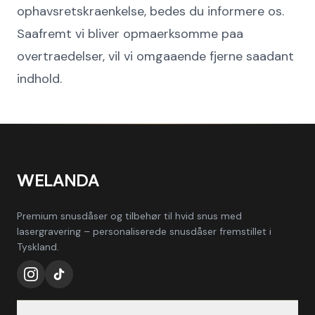
ophavsretskraenkelse, bedes du informere os.
Saafremt vi bliver opmaerksomme paa
overtraedelser, vil vi omgaaende fjerne saadant
indhold.
WELANDA
Premium snusdåser og tilbehør til hvid snus med
lasergravering – personaliserede snusdåser fremstillet i
Tyskland.