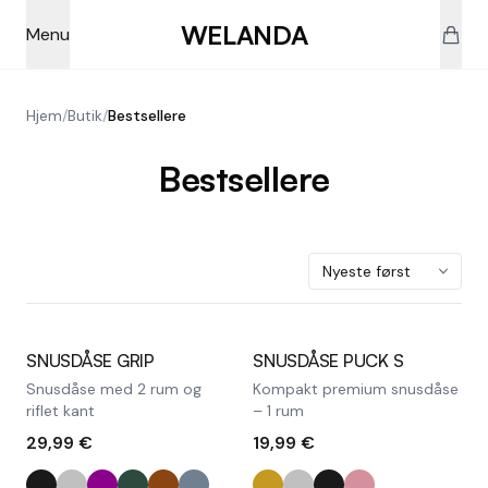
Skip to main content
WELANDA
Menu
Hjem
/
Butik
/
Bestsellere
Bestsellere
SNUSDÅSE GRIP
SNUSDÅSE PUCK S
Snusdåse med 2 rum og
Kompakt premium snusdåse
riflet kant
– 1 rum
29,99 €
19,99 €