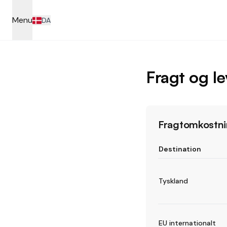
Skip to main content
Menu
DA
Fragt og l
Fragtomkostni
Destination
Tyskland
EU internationalt