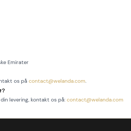
ske Emirater
ontakt os på
contact@welanda.com
.
t?
in levering, kontakt os på:
contact@welanda.com