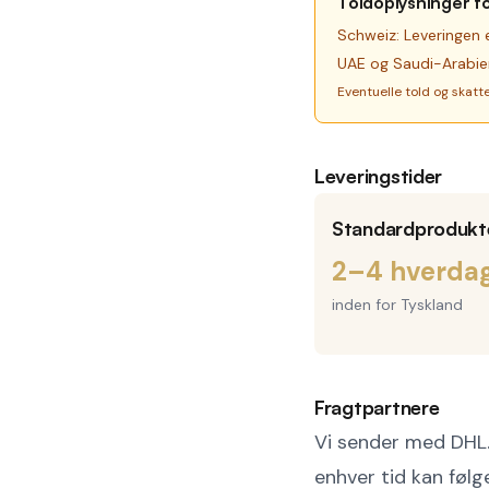
Toldoplysninger f
Schweiz: Leveringen 
UAE og Saudi-Arabien
Eventuelle told og skatt
Leveringstider
Standardprodukt
2–4 hverda
inden for Tyskland
Fragtpartnere
Vi sender med DHL.
enhver tid kan føl