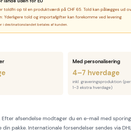
or lande uden for EU
er toldfri op til en produktværdi på CHF 65. Told kan pålægges ud ov
: Yderligere told og importafgifter kan forekomme ved levering.
er i destinationslandet betales af kunden.
er
Med personalisering
ge
4–7 hverdage
inkl. graveringsproduktion (per
1–3 ekstra hverdage)
 Efter afsendelse modtager du en e-mail med sporing
ge din pakke. Internationale forsendelser sendes via D