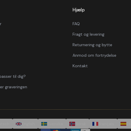
Hjælp
r
FAQ
Fragt og levering
Returnering og bytte
Anmod om fortrydelse
Kontakt
asser til dig?
er graveringen
utsch
English
Svenska
Norsk
Français
Es