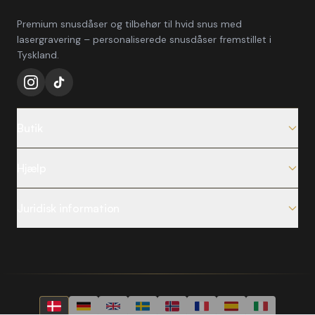
Premium snusdåser og tilbehør til hvid snus med
lasergravering – personaliserede snusdåser fremstillet i
Tyskland.
Butik
Alle produkter
Hjælp
Snusdåser
FAQ
Nyheder
Juridisk information
Fragt og levering
Bestsellere
Impressum
Returnering og bytte
Blog
Privatlivspolitik
Anmod om fortrydelse
Hvilken dåse passer til dig?
Handelsbetingelser
Kontakt
Sådan fungerer graveringen
Fortrydelsesret