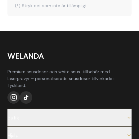
(*) Stryk det som inte är tillämpligt.
WELANDA
Premium snusdosor och white snus-tillbehör med
lasergravyr – personaliserade snusdosor tillverkade i
Tyskland.
Butik
Alla produkter
Hjälp