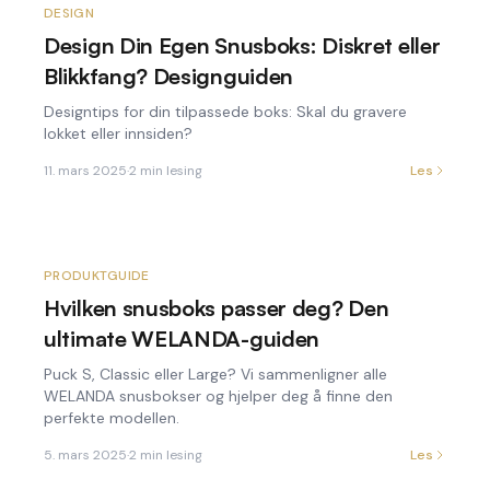
DESIGN
Design Din Egen Snusboks: Diskret eller
Blikkfang? Designguiden
Designtips for din tilpassede boks: Skal du gravere
lokket eller innsiden?
11. mars 2025
·
2
min lesing
Les
PRODUKTGUIDE
Hvilken snusboks passer deg? Den
ultimate WELANDA-guiden
Puck S, Classic eller Large? Vi sammenligner alle
WELANDA snusbokser og hjelper deg å finne den
perfekte modellen.
5. mars 2025
·
2
min lesing
Les