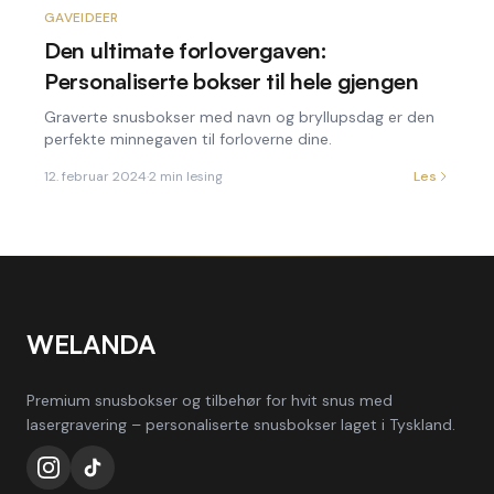
GAVEIDEER
Den ultimate forlovergaven:
Personaliserte bokser til hele gjengen
Graverte snusbokser med navn og bryllupsdag er den
perfekte minnegaven til forloverne dine.
12. februar 2024
·
2
min lesing
Les
WELANDA
Premium snusbokser og tilbehør for hvit snus med
lasergravering – personaliserte snusbokser laget i Tyskland.