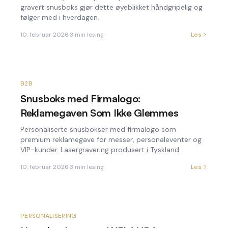
gravert snusboks gjør dette øyeblikket håndgripelig og
følger med i hverdagen.
10. februar 2026
·
3
min lesing
Les
B2B
Snusboks med Firmalogo:
Reklamegaven Som Ikke Glemmes
Personaliserte snusbokser med firmalogo som
premium reklamegave for messer, personaleventer og
VIP-kunder. Lasergravering produsert i Tyskland.
10. februar 2026
·
3
min lesing
Les
PERSONALISERING