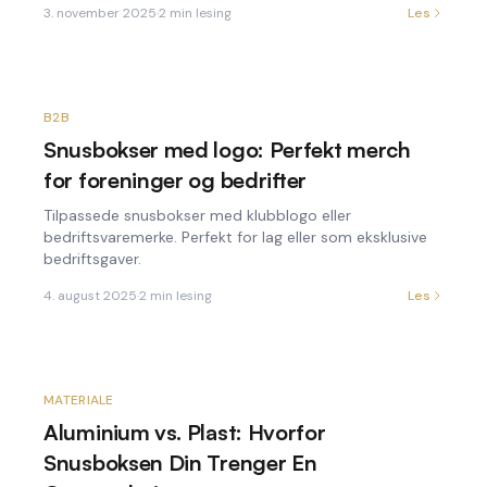
3. november 2025
·
2
min lesing
Les
B2B
Snusbokser med logo: Perfekt merch
for foreninger og bedrifter
Tilpassede snusbokser med klubblogo eller
bedriftsvaremerke. Perfekt for lag eller som eksklusive
bedriftsgaver.
4. august 2025
·
2
min lesing
Les
MATERIALE
Aluminium vs. Plast: Hvorfor
Snusboksen Din Trenger En