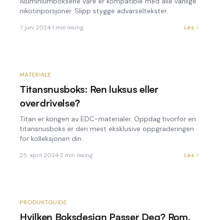
Aluminiumboksene våre er kompatible med alle vanlige
nikotinporsjoner. Slipp stygge advarseltekster.
7. juni 2024
·
1
min lesing
Les
MATERIALE
Titansnusboks: Ren luksus eller
overdrivelse?
Titan er kongen av EDC-materialer. Oppdag hvorfor en
titansnusboks er den mest eksklusive oppgraderingen
for kolleksjonen din.
25. april 2024
·
2
min lesing
Les
PRODUKTGUIDE
Hvilken Boksdesign Passer Deg? Rom,