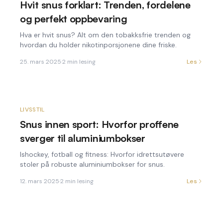
Hvit snus forklart: Trenden, fordelene
og perfekt oppbevaring
Hva er hvit snus? Alt om den tobakksfrie trenden og
hvordan du holder nikotinporsjonene dine friske.
25. mars 2025
·
2
min lesing
Les
LIVSSTIL
Snus innen sport: Hvorfor proffene
sverger til aluminiumbokser
Ishockey, fotball og fitness: Hvorfor idrettsutøvere
stoler på robuste aluminiumbokser for snus.
12. mars 2025
·
2
min lesing
Les