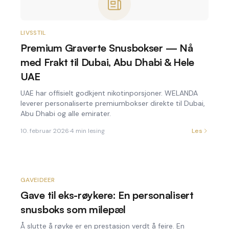
LIVSSTIL
Premium Graverte Snusbokser — Nå
med Frakt til Dubai, Abu Dhabi & Hele
UAE
UAE har offisielt godkjent nikotinporsjoner. WELANDA
leverer personaliserte premiumbokser direkte til Dubai,
Abu Dhabi og alle emirater.
10. februar 2026
·
4
min lesing
Les
GAVEIDEER
Gave til eks-røykere: En personalisert
snusboks som milepæl
Å slutte å røyke er en prestasjon verdt å feire. En