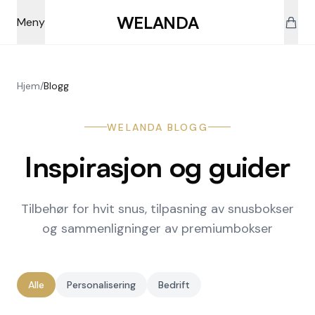
Skip to main content
WELANDA
Meny
Hjem
/
Blogg
WELANDA BLOGG
Inspirasjon og guider
Tilbehør for hvit snus, tilpasning av snusbokser
og sammenligninger av premiumbokser
Alle
Personalisering
Bedrift