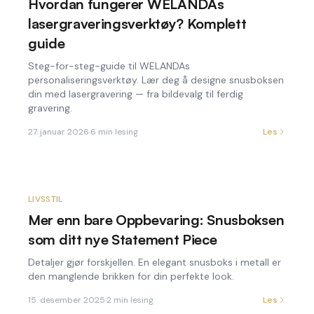
Hvordan fungerer WELANDAs
lasergraveringsverktøy? Komplett
guide
Steg-for-steg-guide til WELANDAs
personaliseringsverktøy. Lær deg å designe snusboksen
din med lasergravering — fra bildevalg til ferdig
gravering.
27. januar 2026
·
6
min lesing
Les
LIVSSTIL
Mer enn bare Oppbevaring: Snusboksen
som ditt nye Statement Piece
Detaljer gjør forskjellen. En elegant snusboks i metall er
den manglende brikken for din perfekte look.
15. desember 2025
·
2
min lesing
Les