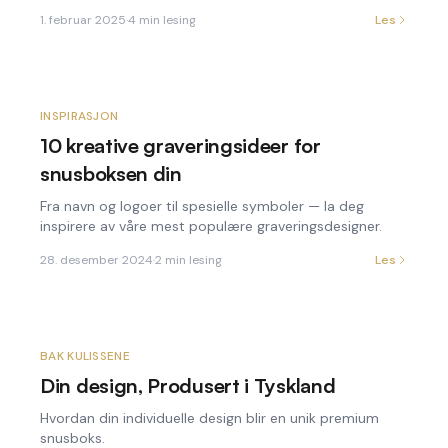
1. februar 2025
·
4
min lesing
Les
INSPIRASJON
10 kreative graveringsideer for
snusboksen din
Fra navn og logoer til spesielle symboler — la deg
inspirere av våre mest populære graveringsdesigner.
28. desember 2024
·
2
min lesing
Les
BAK KULISSENE
Din design, Produsert i Tyskland
Hvordan din individuelle design blir en unik premium
snusboks.