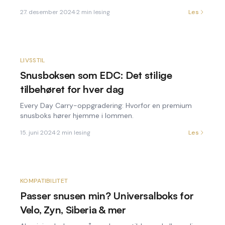
27. desember 2024
·
2
min lesing
Les
LIVSSTIL
Snusboksen som EDC: Det stilige
tilbehøret for hver dag
Every Day Carry-oppgradering: Hvorfor en premium
snusboks hører hjemme i lommen.
15. juni 2024
·
2
min lesing
Les
KOMPATIBILITET
Passer snusen min? Universalboks for
Velo, Zyn, Siberia & mer