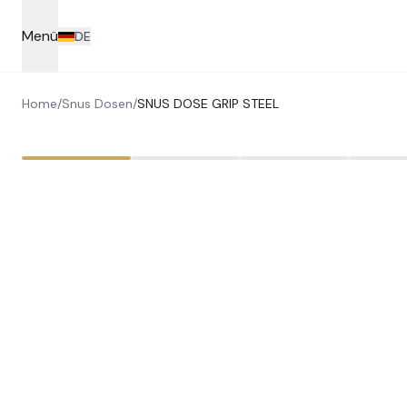
Skip to main content
Menü
DE
Home
/
Snus Dosen
/
SNUS DOSE GRIP STEEL