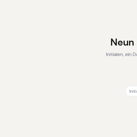
Neun 
Initialen, ei
Init