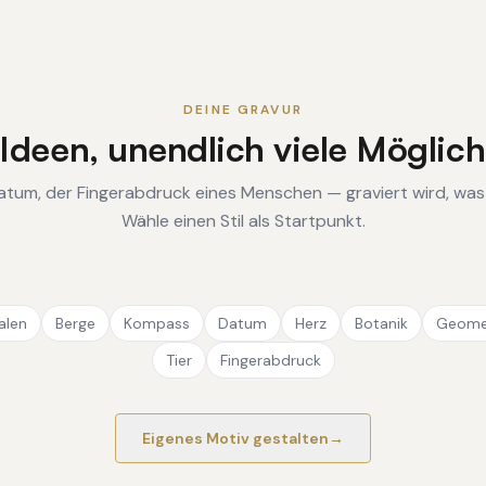
DEINE GRAVUR
Ideen, unendlich viele Möglich
n Datum, der Fingerabdruck eines Menschen — graviert wird, wa
Wähle einen Stil als Startpunkt.
Konfigurator öffnen — Stil Initialen
Konfigurator öffnen — Stil Datum
Konfigurator öffnen — Stil Geometrie
Konfigurator öffnen — Stil Berg
Konfigurator öffnen — Stil Herz
Konfigurator öffnen — Stil Tier
Konfigu
Konfigur
Konfigur
ialen
Berge
Kompass
Datum
Herz
Botanik
Geome
Tier
Fingerabdruck
Eigenes Motiv gestalten
→