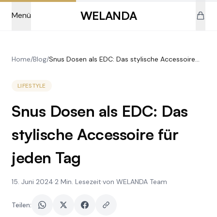
Skip to main content
WELANDA
Menü
Home
/
Blog
/
Snus Dosen als EDC: Das stylische Accessoire
für jeden Tag
LIFESTYLE
Snus Dosen als EDC: Das
stylische Accessoire für
jeden Tag
15. Juni 2024
·
2
Min. Lesezeit
·
von WELANDA Team
Teilen: